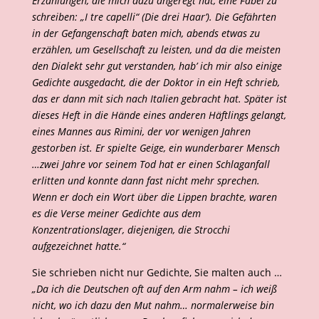
Erzählungen, die mich dazu angeregt hat, eine Fabel zu
schreiben: „I tre capelli“ (Die drei Haar’). Die Gefährten
in der Gefangenschaft baten mich, abends etwas zu
erzählen, um Gesellschaft zu leisten, und da die meisten
den Dialekt sehr gut verstanden, hab’ ich mir also einige
Gedichte ausgedacht, die der Doktor in ein Heft schrieb,
das er dann mit sich nach Italien gebracht hat. Später ist
dieses Heft in die Hände eines anderen Häftlings gelangt,
eines Mannes aus Rimini, der vor wenigen Jahren
gestorben ist. Er spielte Geige, ein wunderbarer Mensch
…zwei Jahre vor seinem Tod hat er einen Schlaganfall
erlitten und konnte dann fast nicht mehr sprechen.
Wenn er doch ein Wort über die Lippen brachte, waren
es die Verse meiner Gedichte aus dem
Konzentrationslager, diejenigen, die Strocchi
aufgezeichnet hatte.“
Sie schrieben nicht nur Gedichte, Sie malten auch …
„Da ich die Deutschen oft auf den Arm nahm – ich weiß
nicht, wo ich dazu den Mut nahm… normalerweise bin