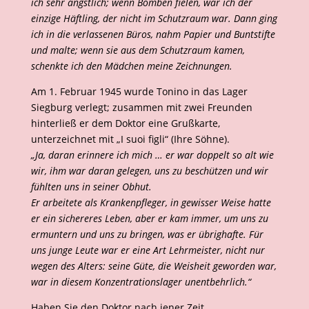
ich sehr ängstlich; wenn Bomben fielen, war ich der
einzige Häftling, der nicht im Schutzraum war. Dann ging
ich in die verlassenen Büros, nahm Papier und Buntstifte
und malte; wenn sie aus dem Schutzraum kamen,
schenkte ich den Mädchen meine Zeichnungen.
Am 1. Februar 1945 wurde Tonino in das Lager
Siegburg verlegt; zusammen mit zwei Freunden
hinterließ er dem Doktor eine Grußkarte,
unterzeichnet mit „I suoi figli“ (Ihre Söhne).
„Ja, daran erinnere ich mich … er war doppelt so alt wie
wir, ihm war daran gelegen, uns zu beschützen und wir
fühlten uns in seiner Obhut.
Er arbeitete als Krankenpfleger, in gewisser Weise hatte
er ein sichereres Leben, aber er kam immer, um uns zu
ermuntern und uns zu bringen, was er übrighafte. Für
uns junge Leute war er eine Art Lehrmeister, nicht nur
wegen des Alters: seine Güte, die Weisheit geworden war,
war in diesem Konzentrationslager unentbehrlich.“
Haben Sie den Doktor nach jener Zeit